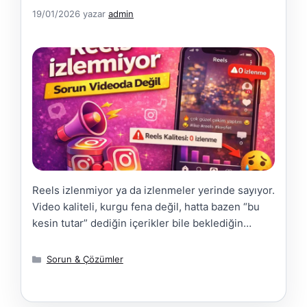
19/01/2026
yazar
admin
Reels izlenmiyor ya da izlenmeler yerinde sayıyor.
Video kaliteli, kurgu fena değil, hatta bazen “bu
kesin tutar” dediğin içerikler bile beklediğin
etkileşimi almıyor. Sorun çoğu zaman video değil.
Sorun, videonun altına yazdığın metin. Instagram
Kategoriler
Sorun & Çözümler
algoritması artık sadece görüntüyü değil, metni
de okuyor. Reels açıklaması; kime hitap ettiğini,
videonun ne anlattığını ve izleyicinin neden durup