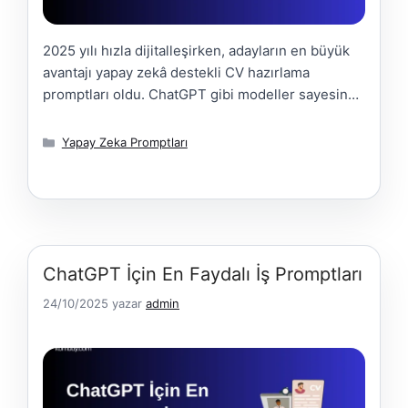
2025 yılı hızla dijitalleşirken, adayların en büyük
avantajı yapay zekâ destekli CV hazırlama
promptları oldu. ChatGPT gibi modeller sayesinde
profesyonel, özgün ve işe uygun CV’leri dakikalar
içinde oluşturmak mümkün. Yapay zekâ ile
Kategoriler
Yapay Zeka Promptları
hazırlanmış bir özgeçmiş, yalnızca biçimsel olarak
düzgün değil; dilsel tutarlılığı, vurgu noktalarını ve
etki gücünü de geliştirir.Bu içerikte, işe alım
uzmanlarının dikkatini …
Daha Fazla Yükle
ChatGPT İçin En Faydalı İş Promptları
24/10/2025
yazar
admin