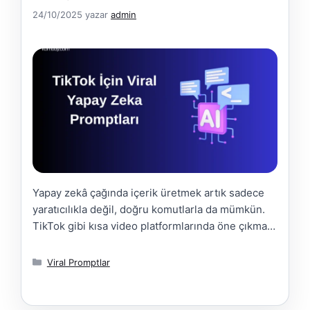
24/10/2025
yazar
admin
Yapay zekâ çağında içerik üretmek artık sadece
yaratıcılıkla değil, doğru komutlarla da mümkün.
TikTok gibi kısa video platformlarında öne çıkmak
isteyen herkes, artık ChatGPT ve benzeri araçları
“yaratıcı ekip arkadaşı” gibi kullanıyor. Ancak işin
Kategoriler
Viral Promptlar
sırrı, sadece fikir almak değil, yapay zekâyı doğru
şekilde yönlendirebilmektedir. 2025 yılında
TikTok içerik üreticileri için en etkili fark; içerik …