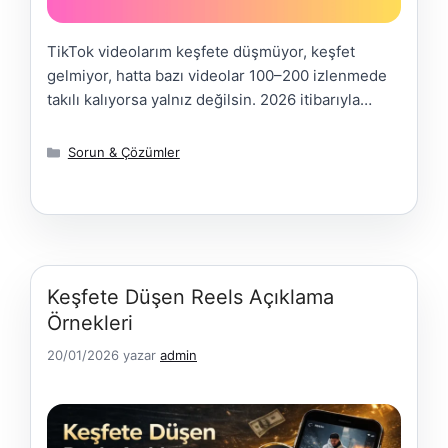
TikTok videolarım keşfete düşmüyor, keşfet
gelmiyor, hatta bazı videolar 100–200 izlenmede
takılı kalıyorsa yalnız değilsin. 2026 itibarıyla
TikTok algoritması ciddi şekilde değişti ve artık
“güzel video” tek başına yeterli değil. Bu
Kategoriler
Sorun & Çözümler
rehberde videoların keşfete düşmemesinin 7
gerçek nedenini, shadowban’da olup olmadığını
nasıl anlayacağını ve keşfeti yeniden açan
adımları bulacaksın. TikTok Videoları Neden
Keşfete Düşmüyor? …
Daha Fazla Yükle
Keşfete Düşen Reels Açıklama
Örnekleri
20/01/2026
yazar
admin