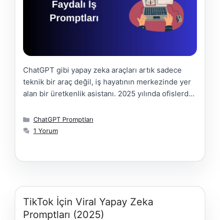
ChatGPT gibi yapay zeka araçları artık sadece
teknik bir araç değil, iş hayatının merkezinde yer
alan bir üretkenlik asistanı. 2025 yılında ofislerde,
ajanslarda ve girişimlerde verimliliği artıran en
önemli unsur; ChatGPT gibi modelleri doğru
Kategoriler
ChatGPT Promptları
yönlendirebilen profesyoneller oldu.İş
1 Yorum
dünyasında öne çıkmanın yolu, doğru soruları
sormaktan geçiyor. Bu içerikte, çalışma rutinini
optimize etmek, toplantı verimliliğini artırmak …
Daha Fazla Yükle
TikTok İçin Viral Yapay Zeka
Promptları (2025)