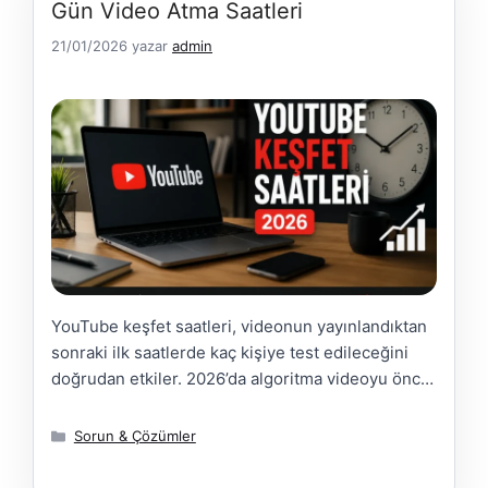
Gün Video Atma Saatleri
21/01/2026
yazar
admin
YouTube keşfet saatleri, videonun yayınlandıktan
sonraki ilk saatlerde kaç kişiye test edileceğini
doğrudan etkiler. 2026’da algoritma videoyu önce
küçük bir izleyici grubuna gösterir; bu grup
videoyu izler, durur ve etkileşim verirse video
Kategoriler
Sorun & Çözümler
keşfete (Ana Sayfa ve Shorts akışına) açılır. Yanlış
saatte yüklenen video bu ilk testi zayıf geçirir ve