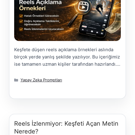
Keşfete düşen reels açıklama örnekleri aslında
birçok yerde yanlış şekilde yazılıyor. Bu içeriğimiz
ise tamamen uzman kişiler tarafından hazırlandı.
Yani yanlış bilgiler ile değil, verim sağlayacak
cinstendir. Keşfete Düşen Reels Açıklama
Kategoriler
Yapay Zeka Promptları
Örnekleri Aşağıdaki örnekler kopyala-yapıştır için
değil, mantığı birebir uygulaman için yazıldı. Aynı
yapıyı farklı kelimelerle kullandığında algoritma
tarafından “tekrar” olarak algılanmaz. Keşfete
düşen …
Daha Fazla Yükle
Reels İzlenmiyor: Keşfeti Açan Metin
Nerede?