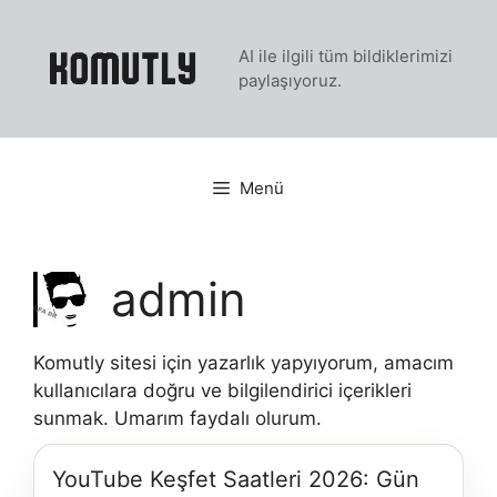
İçeriğe
atla
AI ile ilgili tüm bildiklerimizi
paylaşıyoruz.
Menü
admin
Komutly sitesi için yazarlık yapyıyorum, amacım
kullanıcılara doğru ve bilgilendirici içerikleri
sunmak. Umarım faydalı olurum.
YouTube Keşfet Saatleri 2026: Gün