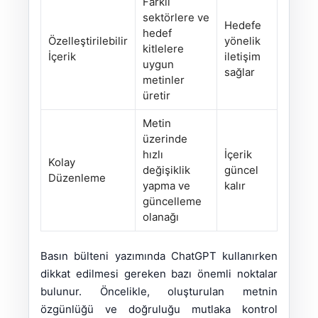
Farklı
sektörlere ve
Hedefe
hedef
Özelleştirilebilir
yönelik
kitlelere
İçerik
iletişim
uygun
sağlar
metinler
üretir
Metin
üzerinde
hızlı
İçerik
Kolay
değişiklik
güncel
Düzenleme
yapma ve
kalır
güncelleme
olanağı
Basın bülteni yazımında ChatGPT kullanırken
dikkat edilmesi gereken bazı önemli noktalar
bulunur. Öncelikle, oluşturulan metnin
özgünlüğü ve doğruluğu mutlaka kontrol