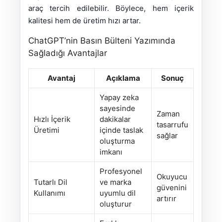
araç tercih edilebilir. Böylece, hem içerik
kalitesi hem de üretim hızı artar.
ChatGPT’nin Basın Bülteni Yazımında
Sağladığı Avantajlar
Avantaj
Açıklama
Sonuç
Yapay zeka
sayesinde
Zaman
Hızlı İçerik
dakikalar
tasarrufu
Üretimi
içinde taslak
sağlar
oluşturma
imkanı
Profesyonel
Okuyucu
Tutarlı Dil
ve marka
güvenini
Kullanımı
uyumlu dil
artırır
oluşturur