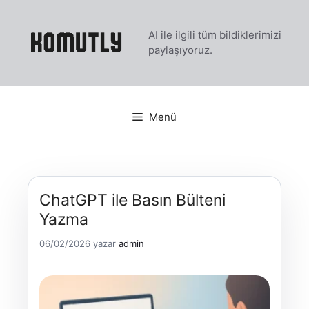
İçeriğe
atla
AI ile ilgili tüm bildiklerimizi
paylaşıyoruz.
Menü
ChatGPT ile Basın Bülteni
Yazma
06/02/2026
yazar
admin