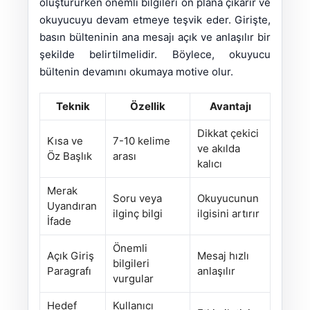
oluştururken önemli bilgileri ön plana çıkarır ve
okuyucuyu devam etmeye teşvik eder. Girişte,
basın bülteninin ana mesajı açık ve anlaşılır bir
şekilde belirtilmelidir. Böylece, okuyucu
bültenin devamını okumaya motive olur.
Teknik
Özellik
Avantajı
Dikkat çekici
Kısa ve
7-10 kelime
ve akılda
Öz Başlık
arası
kalıcı
Merak
Soru veya
Okuyucunun
Uyandıran
ilginç bilgi
ilgisini artırır
İfade
Önemli
Açık Giriş
Mesaj hızlı
bilgileri
Paragrafı
anlaşılır
vurgular
Hedef
Kullanıcı