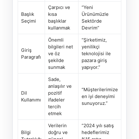
Çarpıcı ve
“Yeni
Başlık
kısa
Ürünümüzle
Seçimi
başlıklar
Sektörde
kullanmak
Devrim”
Önemli
“Şirketimiz,
bilgileri net
yenilikçi
Giriş
ve öz
teknolojisi ile
Paragrafı
şekilde
pazara giriş
sunmak
yapıyor.”
Sade,
anlaşılır ve
“Müşterilerimize
Dil
pozitif
en iyi deneyimi
Kullanımı
ifadeler
sunuyoruz.”
tercih
etmek
Verilerin
“2024 yılı satış
Bilgi
doğru ve
hedeflerimiz