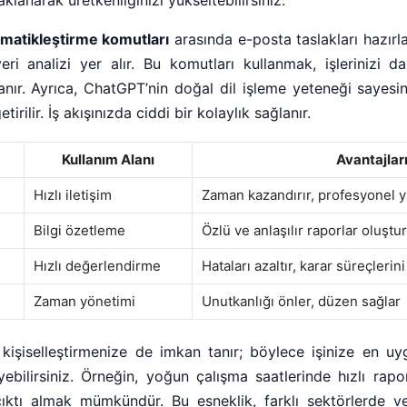
tomatikleştirme komutları
arasında e-posta taslakları hazırla
eri analizi yer alır. Bu komutları kullanmak, işlerinizi d
nır. Ayrıca, ChatGPT’nin doğal dil işleme yeteneği sayesi
tirilir. İş akışınızda ciddi bir kolaylık sağlanır.
Kullanım Alanı
Avantajlar
Hızlı iletişim
Zaman kazandırır, profesyonel 
Bilgi özetleme
Özlü ve anlaşılır raporlar oluştu
Hızlı değerlendirme
Hataları azaltır, karar süreçlerini
Zaman yönetimi
Unutkanlığı önler, düzen sağlar
kişiselleştirmenize de imkan tanır; böylece işinize en u
eyebilirsiniz. Örneğin, yoğun çalışma saatlerinde hızlı rap
 çıktı almak mümkündür. Bu esneklik, farklı sektörlerde ve