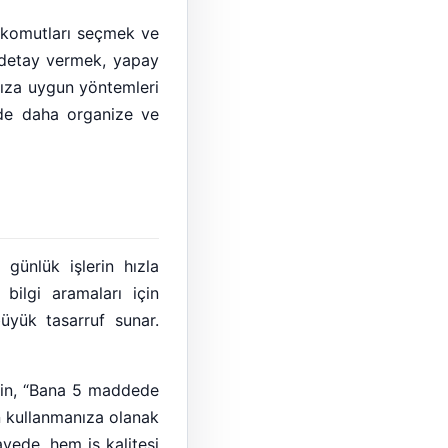
u komutları seçmek ve
e detay vermek, yapay
nıza uygun yöntemleri
inde daha organize ve
günlük işlerin hızla
 bilgi aramaları için
büyük tasarruf sunar.
eğin, “Bana 5 maddede
in kullanmanıza olanak
ayede, hem iş kalitesi