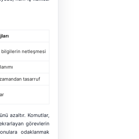
ları
bilgilerin netleşmesi
llanımı
, zamandan tasarruf
ar
nü azaltır. Komutlar,
tekrarlayan görevlerin
i konulara odaklanmak