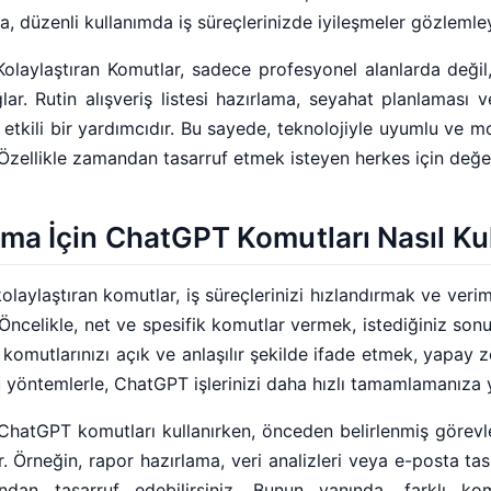
ca, düzenli kullanımda iş süreçlerinizde iyileşmeler gözlemley
olaylaştıran Komutlar, sadece profesyonel alanlarda deği
r. Rutin alışveriş listesi hazırlama, seyahat planlaması ve
tkili bir yardımcıdır. Bu sayede, teknolojiyle uyumlu ve m
Özellikle zamandan tasarruf etmek isteyen herkes için değerl
şma İçin ChatGPT Komutları Nasıl Kul
laylaştıran komutlar, iş süreçlerinizi hızlandırmak ve verimli
 Öncelikle, net ve spesifik komutlar vermek, istediğiniz sonu
, komutlarınızı açık ve anlaşılır şekilde ifade etmek, yapay 
u yöntemlerle, ChatGPT işlerinizi daha hızlı tamamlamanıza 
 ChatGPT komutları kullanırken, önceden belirlenmiş görevl
. Örneğin, rapor hazırlama, veri analizleri veya e-posta tas
ndan tasarruf edebilirsiniz. Bunun yanında, farklı ko