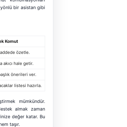
önlü bir asistan gibi
ek Komut
addede özetle.
 akıcı hale getir.
aşlık önerileri ver.
caklar listesi hazırla.
leştirmek mümkündür.
 destek almak zaman
erinize değer katar. Bu
em taşır.