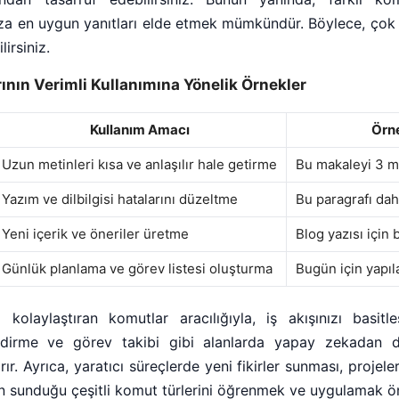
za en uygun yanıtları elde etmek mümkündür. Böylece, çok y
irsiniz.
nın Verimli Kullanımına Yönelik Örnekler
Kullanım Amacı
Örn
Uzun metinleri kısa ve anlaşılır hale getirme
Bu makaleyi 3 m
Yazım ve dilbilgisi hatalarını düzeltme
Bu paragrafı daha
Yeni içerik ve öneriler üretme
Blog yazısı için b
Günlük planlama ve görev listesi oluşturma
Bugün için yapıla
kolaylaştıran komutlar aracılığıyla, iş akışınızı basit
lendirme ve görev takibi gibi alanlarda yapay zekadan
rır. Ayrıca, yaratıcı süreçlerde yeni fikirler sunması, projel
n sunduğu çeşitli komut türlerini öğrenmek ve uygulamak ön