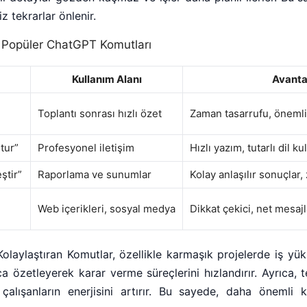
 tekrarlar önlenir.
Popüler ChatGPT Komutları
Kullanım Alanı
Avantaj
Toplantı sonrası hızlı özet
Zaman tasarrufu, önemli 
tur”
Profesyonel iletişim
Hızlı yazım, tutarlı dil ku
eştir”
Raporlama ve sunumlar
Kolay anlaşılır sonuçlar
Web içerikleri, sosyal medya
Dikkat çekici, net mesajl
laylaştıran Komutlar, özellikle karmaşık projelerde iş yükü
lıca özetleyerek karar verme süreçlerini hızlandırır. Ayrıca, 
i çalışanların enerjisini artırır. Bu sayede, daha öneml