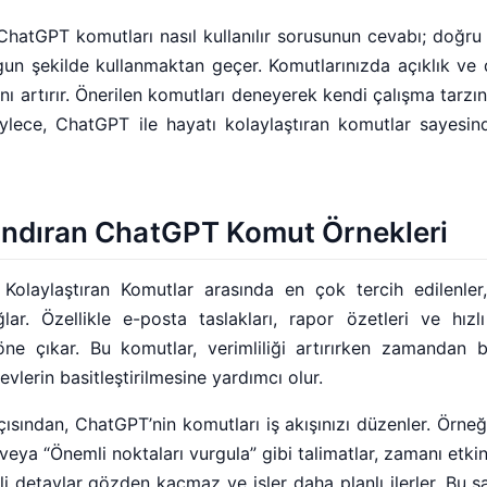
 ChatGPT komutları nasıl kullanılır sorusunun cevabı; doğr
gun şekilde kullanmaktan geçer. Komutlarınızda açıklık v
ı artırır. Önerilen komutları deneyerek kendi çalışma tarzı
Böylece, ChatGPT ile hayatı kolaylaştıran komutlar sayes
ndıran ChatGPT Komut Örnekleri
olaylaştıran Komutlar arasında en çok tercih edilenler, 
ar. Özellikle e-posta taslakları, rapor özetleri ve hızlı
 öne çıkar. Bu komutlar, verimliliği artırırken zamandan 
vlerin basitleştirilmesine yardımcı olur.
ısından, ChatGPT’nin komutları iş akışınızı düzenler. Örn
” veya “Önemli noktaları vurgula” gibi talimatlar, zamanı etk
li detaylar gözden kaçmaz ve işler daha planlı ilerler. Bu s