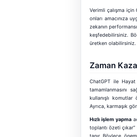
Verimli çalışma için
onları amacınıza uy
zekanın performansın
keşfedebilirsiniz. 
üretken olabilirsiniz.
Zaman Kaza
ChatGPT ile Hayat K
tamamlanmasını sağl
kullanışlı komutlar
Ayrıca, karmaşık göre
Hızlı işlem yapma
aç
toplantı özeti çıkar
tanır. Böylece, önem