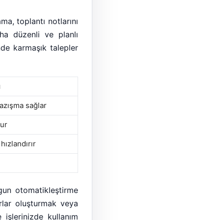
ma, toplantı notlarını
aha düzenli ve planlı
nde karmaşık talepler
ı
yazışma sağlar
rur
 hızlandırır
ygun otomatikleştirme
orlar oluşturmak veya
 işlerinizde kullanım