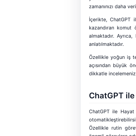
zamanınızı daha verim
İçerikte, ChatGPT il
kazandıran komut ör
almaktadır. Ayrıca,
anlatılmaktadır.
Özellikle yoğun iş t
açısından büyük öne
dikkatle incelemeniz 
ChatGPT ile 
ChatGPT ile Hayat K
otomatikleştirebilirs
Özellikle rutin gör
önemli görevlere odak