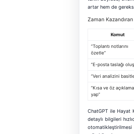
artar hem de gereksiz
Zaman Kazandıran 
Komut
“Toplantı notlarını
özetle”
“E-posta taslağı oluş
“Veri analizini basitl
“Kısa ve öz açıklama
yap”
ChatGPT ile Hayat Ko
detaylı bilgileri hız
otomatikleştirilmes