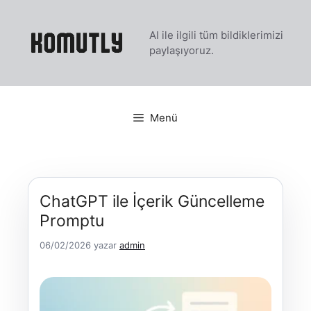
İçeriğe
atla
AI ile ilgili tüm bildiklerimizi
paylaşıyoruz.
Menü
ChatGPT ile İçerik Güncelleme
Promptu
06/02/2026
yazar
admin