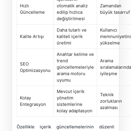
Hızlı
otomatik analiz
Zamandan
Güncelleme
edilip hızlıca
büyük tasarruf
değiştirilmesi
Daha tutarlı ve
Kullanıcı
Kalite Artışı
kaliteli içerik
memnuniyetin
üretimi
yükselme
Anahtar kelime ve
trend
Arama
SEO
güncellemeleriyle
sıralamalarınd
Optimizasyonu
arama motoru
iyileşme
uyumu
Mevcut içerik
Teknik
Kolay
yönetim
zorlukların
Entegrasyon
sistemlerine
azalması
kolay adaptasyon
Özellikle içerik güncellemelerinin düzenli