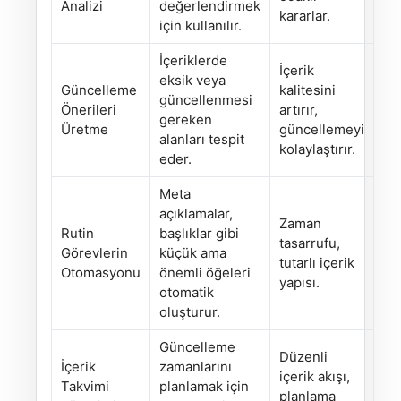
Analizi
değerlendirmek
kararlar.
için kullanılır.
İçeriklerde
İçerik
eksik veya
Güncelleme
kalitesini
güncellenmesi
Önerileri
artırır,
gereken
Üretme
güncellemeyi
alanları tespit
kolaylaştırır.
eder.
Meta
açıklamalar,
Zaman
Rutin
başlıklar gibi
tasarrufu,
Görevlerin
küçük ama
tutarlı içerik
Otomasyonu
önemli öğeleri
yapısı.
otomatik
oluşturur.
Güncelleme
Düzenli
İçerik
zamanlarını
içerik akışı,
Takvimi
planlamak için
planlama