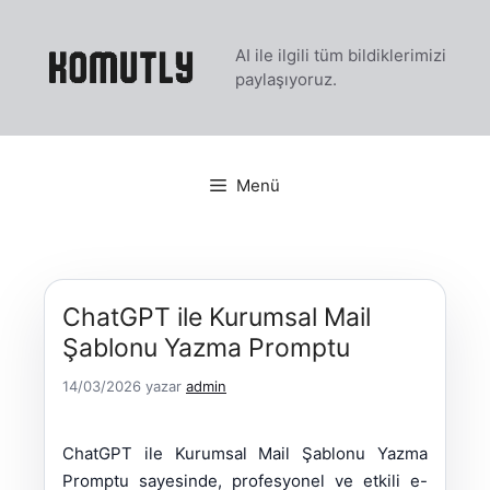
İçeriğe
atla
AI ile ilgili tüm bildiklerimizi
paylaşıyoruz.
Menü
ChatGPT ile Kurumsal Mail
Şablonu Yazma Promptu
14/03/2026
yazar
admin
ChatGPT ile Kurumsal Mail Şablonu Yazma
Promptu sayesinde, profesyonel ve etkili e-