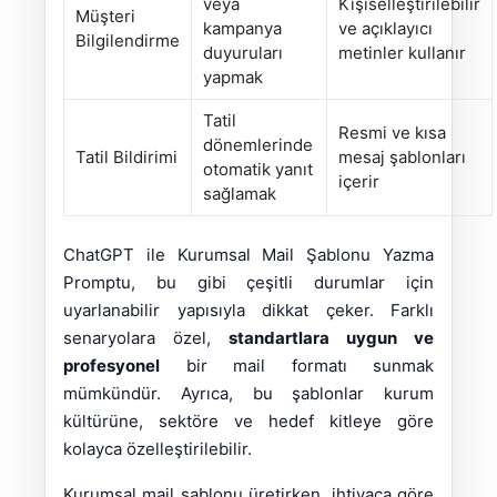
veya
Kişiselleştirilebilir
Müşteri
kampanya
ve açıklayıcı
Bilgilendirme
duyuruları
metinler kullanır
yapmak
Tatil
Resmi ve kısa
dönemlerinde
Tatil Bildirimi
mesaj şablonları
otomatik yanıt
içerir
sağlamak
ChatGPT ile Kurumsal Mail Şablonu Yazma
Promptu, bu gibi çeşitli durumlar için
uyarlanabilir yapısıyla dikkat çeker. Farklı
senaryolara özel,
standartlara uygun ve
profesyonel
bir mail formatı sunmak
mümkündür. Ayrıca, bu şablonlar kurum
kültürüne, sektöre ve hedef kitleye göre
kolayca özelleştirilebilir.
Kurumsal mail şablonu üretirken, ihtiyaca göre