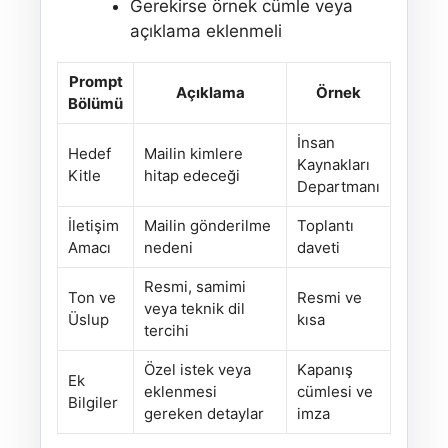
Gerekirse örnek cümle veya
açıklama eklenmeli
Prompt
Açıklama
Örnek
Bölümü
İnsan
Hedef
Mailin kimlere
Kaynakları
Kitle
hitap edeceği
Departmanı
İletişim
Mailin gönderilme
Toplantı
Amacı
nedeni
daveti
Resmi, samimi
Ton ve
Resmi ve
veya teknik dil
Üslup
kısa
tercihi
Özel istek veya
Kapanış
Ek
eklenmesi
cümlesi ve
Bilgiler
gereken detaylar
imza