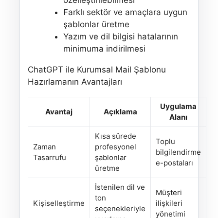
özelleştirilebilmesi
Farklı sektör ve amaçlara uygun
şablonlar üretme
Yazım ve dil bilgisi hatalarının
minimuma indirilmesi
ChatGPT ile Kurumsal Mail Şablonu
Hazırlamanın Avantajları
Uygulama
Avantaj
Açıklama
Alanı
Kısa sürede
Toplu
Zaman
profesyonel
bilgilendirme
Tasarrufu
şablonlar
e-postaları
üretme
İstenilen dil ve
Müşteri
ton
Kişiselleştirme
ilişkileri
seçenekleriyle
yönetimi