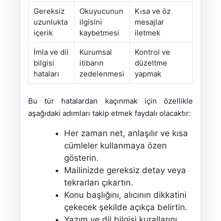
Gereksiz
Okuyucunun
Kısa ve öz
uzunlukta
ilgisini
mesajlar
içerik
kaybetmesi
iletmek
İmla ve dil
Kurumsal
Kontrol ve
bilgisi
itibarın
düzeltme
hataları
zedelenmesi
yapmak
Bu tür hatalardan kaçınmak için özellikle
aşağıdaki adımları takip etmek faydalı olacaktır:
Her zaman net, anlaşılır ve kısa
cümleler kullanmaya özen
gösterin.
Mailinizde gereksiz detay veya
tekrarları çıkartın.
Konu başlığını, alıcının dikkatini
çekecek şekilde açıkça belirtin.
Yazım ve dil bilgisi kurallarını