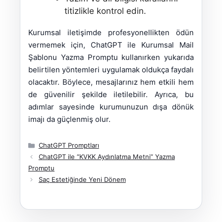
titizlikle kontrol edin.
Kurumsal iletişimde profesyonellikten ödün
vermemek için, ChatGPT ile Kurumsal Mail
Şablonu Yazma Promptu kullanırken yukarıda
belirtilen yöntemleri uygulamak oldukça faydalı
olacaktır. Böylece, mesajlarınız hem etkili hem
de güvenilir şekilde iletilebilir. Ayrıca, bu
adımlar sayesinde kurumunuzun dışa dönük
imajı da güçlenmiş olur.
Kategoriler
ChatGPT Promptları
ChatGPT ile “KVKK Aydınlatma Metni” Yazma
Promptu
Saç Estetiğinde Yeni Dönem