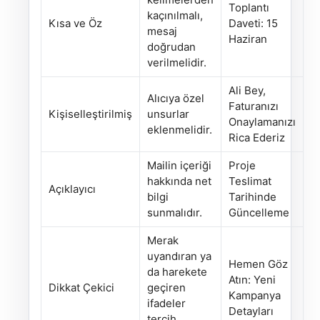
Toplantı
kaçınılmalı,
Kısa ve Öz
Daveti: 15
mesaj
Haziran
doğrudan
verilmelidir.
Ali Bey,
Alıcıya özel
Faturanızı
Kişiselleştirilmiş
unsurlar
Onaylamanızı
eklenmelidir.
Rica Ederiz
Mailin içeriği
Proje
hakkında net
Teslimat
Açıklayıcı
bilgi
Tarihinde
sunmalıdır.
Güncelleme
Merak
uyandıran ya
Hemen Göz
da harekete
Atın: Yeni
Dikkat Çekici
geçiren
Kampanya
ifadeler
Detayları
tercih