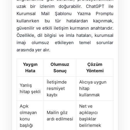
uzak bir izlenim doğurabilir. ChatGPT ile
Kurumsal Mail Şablonu Yazma Promptu
kullanırken bu tür hatalardan kaçınmak,
güvenilir ve etkili iletişim kurmanın anahtarıdır.
Özellikle, dil bilgisi ve imla hataları, kurumsal
imajı olumsuz etkileyen temel sorunlar
arasında yer alır.
Yaygın
Olumsuz
Çözüm
Hata
Sonuç
Yöntemi
İletişimde
Alıcıya uygun
Yanlış
resmiyet
hitap
hitap şekli
kaybı
kullanmak
Açık
Net ve
olmayan
Mailin göz
açıklayıcı
konu
ardı edilmesi
başlıklar
başlığı
belirlemek