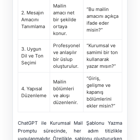
Mailin
“Bu mailin
2. Mesajın
amacı net
amacını açıkça
Amacını
bir şekilde
ifade eder
Tanımlama
ortaya
misin?”
konur.
Profesyonel
“Kurumsal ve
3. Uygun
ve anlaşılır
samimi bir ton
Dil ve Ton
bir üslup
kullanarak
Seçimi
oluşturulur.
yazar mısın?”
“Giriş,
Mailin
gelişme ve
4. Yapısal
bölümleri
kapanış
Düzenleme
ve akışı
bölümlerini
düzenlenir.
ekler misin?”
ChatGPT ile Kurumsal Mail Şablonu Yazma
Promptu sürecinde, her adım titizlikle
uygulanmalıdır. Özellikle, şablonu oluştururken