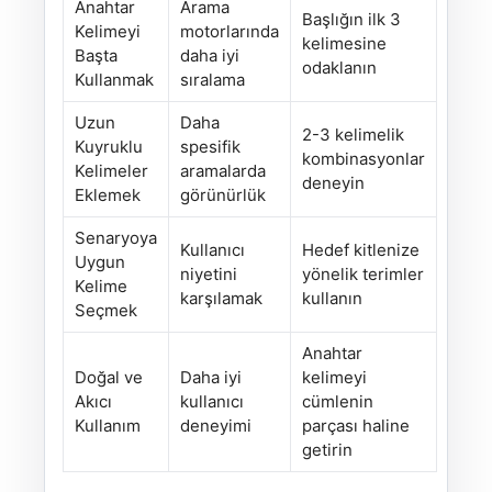
Anahtar
Arama
Başlığın ilk 3
Kelimeyi
motorlarında
kelimesine
Başta
daha iyi
odaklanın
Kullanmak
sıralama
Uzun
Daha
2-3 kelimelik
Kuyruklu
spesifik
kombinasyonlar
Kelimeler
aramalarda
deneyin
Eklemek
görünürlük
Senaryoya
Kullanıcı
Hedef kitlenize
Uygun
niyetini
yönelik terimler
Kelime
karşılamak
kullanın
Seçmek
Anahtar
Doğal ve
Daha iyi
kelimeyi
Akıcı
kullanıcı
cümlenin
Kullanım
deneyimi
parçası haline
getirin