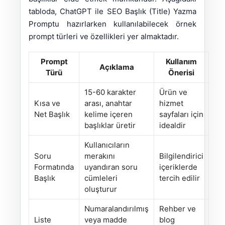
tabloda, ChatGPT ile SEO Başlık (Title) Yazma
Promptu hazırlarken kullanılabilecek örnek
prompt türleri ve özellikleri yer almaktadır.
Prompt
Kullanım
Açıklama
Türü
Önerisi
15-60 karakter
Ürün ve
Kısa ve
arası, anahtar
hizmet
Net Başlık
kelime içeren
sayfaları için
başlıklar üretir
idealdir
Kullanıcıların
Soru
merakını
Bilgilendirici
Formatında
uyandıran soru
içeriklerde
Başlık
cümleleri
tercih edilir
oluşturur
Numaralandırılmış
Rehber ve
Liste
veya madde
blog