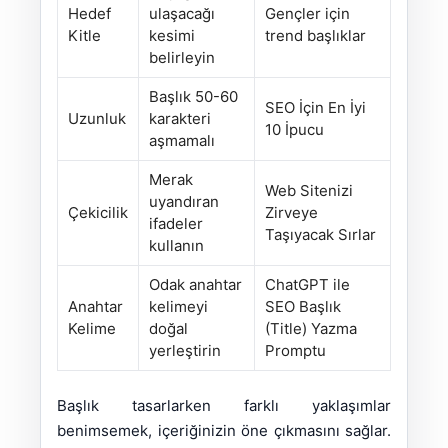
Hedef
ulaşacağı
Gençler için
Kitle
kesimi
trend başlıklar
belirleyin
Başlık 50-60
SEO İçin En İyi
Uzunluk
karakteri
10 İpucu
aşmamalı
Merak
Web Sitenizi
uyandıran
Çekicilik
Zirveye
ifadeler
Taşıyacak Sırlar
kullanın
Odak anahtar
ChatGPT ile
Anahtar
kelimeyi
SEO Başlık
Kelime
doğal
(Title) Yazma
yerleştirin
Promptu
Başlık tasarlarken farklı yaklaşımlar
benimsemek, içeriğinizin öne çıkmasını sağlar.