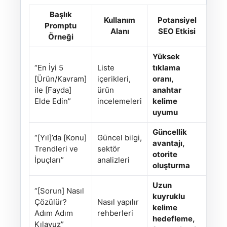
Başlık
Kullanım
Potansiyel
Promptu
Alanı
SEO Etkisi
Örneği
Yüksek
“En İyi 5
Liste
tıklama
[Ürün/Kavram]
içerikleri,
oranı,
ile [Fayda]
ürün
anahtar
Elde Edin”
incelemeleri
kelime
uyumu
Güncellik
“[Yıl]’da [Konu]
Güncel bilgi,
avantajı,
Trendleri ve
sektör
otorite
İpuçları”
analizleri
oluşturma
Uzun
“[Sorun] Nasıl
kuyruklu
Çözülür?
Nasıl yapılır
kelime
Adım Adım
rehberleri
hedefleme,
Kılavuz”