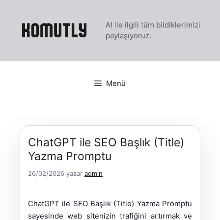
İçeriğe
atla
AI ile ilgili tüm bildiklerimizi
paylaşıyoruz.
Menü
ChatGPT ile SEO Başlık (Title)
Yazma Promptu
26/02/2026
yazar
admin
ChatGPT ile SEO Başlık (Title) Yazma Promptu
sayesinde web sitenizin trafiğini artırmak ve