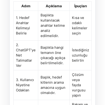
Adım
Açıklama
İpuçları
Başlıkta
1. Hedef
Kısa ve
kullanılacak
Anahtar
odaklı
anahtar kelime
Kelimeyi
kelimeler
analiz
Belirle
seçin
edilmelidir.
2.
Başlıkta hangi
ChatGPT’ye
İstediğiniz
temanın öne
Net
uzunluğu
çıkacağı açıkça
Talimatlar
belirtin
belirtilmelidir.
Ver
Çözüm
Başlık, hedef
3. Kullanıcı
veya
kitlenin arama
Niyetine
fayda
amacına uygun
Odaklan
vurgusu
olmalıdır.
yapın
Rakam ve