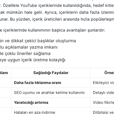
 Özellikle YouTube içeriklerinde kullanıldığında, hedef kitl
ak mümkün hale gelir. Ayrıca, içeriklerin daha fazla izlenm
 sunar. Bu yüzden, içerik üreticileri arasında hızla popülerleşmi
çeriklerinde kullanımının başlıca avantajları şunlardır:
 ve dikkat çekici başlıklar oluşturma
u açıklamalar yazma imkanı
de çoklu öneriler sağlama
eye uygun içerik üretme kolaylığı
lanı
Sağladığı Faydalar
Örne
Daha fazla tıklanma oranı
Etkileyici v
SEO uyumu ve anahtar kelime kullanımı
Detaylı vide
Yaratıcılığı artırma
Video fikirl
Hataları en aza indirme
Dilbilgisi v