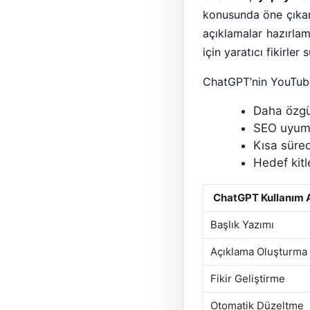
konusunda öne çıkar.
açıklamalar hazırlam
için yaratıcı fikirler
ChatGPT’nin YouTube i
Daha özgün
SEO uyuml
Kısa süre
Hedef kitl
ChatGPT Kullanım A
Başlık Yazımı
Açıklama Oluşturma
Fikir Geliştirme
Otomatik Düzeltme