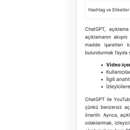
Hashtag ve Etiketler
ChatGPT, açıklama
açıklamanın akışın
madde işaretleri ku
bulundurmak fayda s
Video içer
Kullanıcıl
İlgili ana
İzleyiciler
ChatGPT ile YouTube
çünkü benzersiz açı
önerilir. Ayrıca, aç
odaklanmak, izleyici