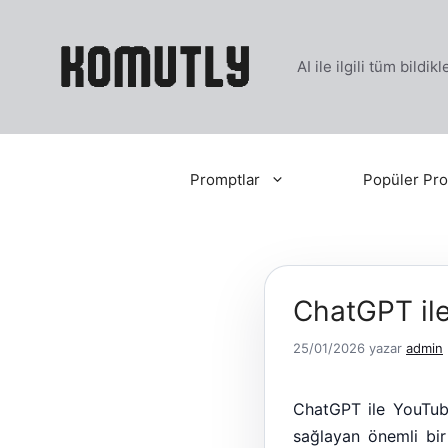
İçeriğe
atla
AI ile ilgili tüm bildi
Promptlar
Popüler Pro
ChatGPT il
25/01/2026
yazar
admin
ChatGPT ile YouTube
sağlayan önemli bi