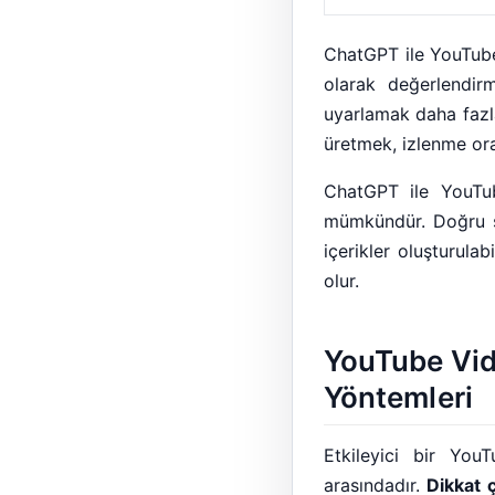
ChatGPT ile YouTube 
olarak değerlendirm
uyarlamak daha fazla
üretmek, izlenme oran
ChatGPT ile YouTub
mümkündür. Doğru st
içerikler oluşturula
olur.
YouTube Vide
Yöntemleri
Etkileyici bir YouT
arasındadır.
Dikkat 