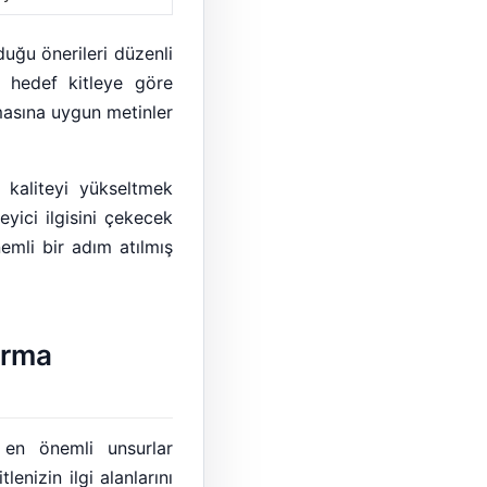
duğu önerileri düzenli
ı hedef kitleye göre
emasına uygun metinler
kaliteyi yükseltmek
yici ilgisini çekecek
nemli bir adım atılmış
urma
n en önemli unsurlar
enizin ilgi alanlarını