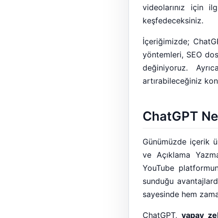
videolarınız için i
keşfedeceksiniz.
İçeriğimizde; ChatGP
yöntemleri, SEO dos
değiniyoruz. Ayrı
artırabileceğiniz kon
ChatGPT Nedi
Günümüzde içerik üre
ve Açıklama Yazma s
YouTube platformun
sunduğu avantajlarda
sayesinde hem zamand
ChatGPT,
yapay zek