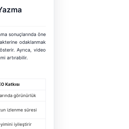
 Yazma
rama sonuçlarında öne
karakterine odaklanmak
terir. Ayrıca, video
i artırabilir.
O Katkısı
arında görünürlük
uzun izlenme süresi
yimini iyileştirir