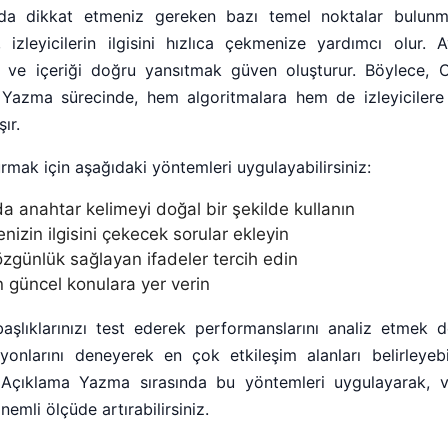
nda dikkat etmeniz gereken bazı temel noktalar bulunm
izleyicilerin ilgisini hızlıca çekmenize yardımcı olur. Ay
 ve içeriği doğru yansıtmak güven oluşturur. Böylece, 
Yazma sürecinde, hem algoritmalara hem de izleyicilere 
ır.
turmak için aşağıdaki yöntemleri uygulayabilirsiniz:
da anahtar kelimeyi doğal bir şekilde kullanın
enizin ilgisini çekecek sorular ekleyin
özgünlük sağlayan ifadeler tercih edin
 güncel konulara yer verin
 başlıklarınızı test ederek performanslarını analiz etmek 
syonlarını deneyerek en çok etkileşim alanları belirleyebi
Açıklama Yazma sırasında bu yöntemleri uygulayarak, vi
nemli ölçüde artırabilirsiniz.