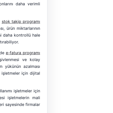
onlarını daha verimli
n
stok takip programı
sı, ürün miktarlarının
ni daha kontrollü hale
ırabiliyor.
 de
e-fatura programı
rşivlenmesi ve kolay
şlem yükünün azalması
şletmeler için dijital
lanımı işletmeler için
si işletmelerin mali
ri sayesinde firmalar