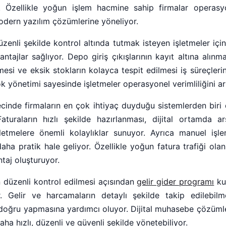
yor. Özellikle yoğun işlem hacmine sahip firmalar operasy
odern yazılım çözümlerine yöneliyor.
üzenli şekilde kontrol altında tutmak isteyen işletmeler içi
ntajlar sağlıyor. Depo giriş çıkışlarının kayıt altına alınma
mesi ve eksik stokların kolayca tespit edilmesi iş süreçleri
ok yönetimi sayesinde işletmeler operasyonel verimliliğini art
ecinde firmaların en çok ihtiyaç duyduğu sistemlerden biri
aturaların hızlı şekilde hazırlanması, dijital ortamda a
 işletmelere önemli kolaylıklar sunuyor. Ayrıca manuel i
ha pratik hale geliyor. Özellikle yoğun fatura trafiği olan i
taj oluşturuyor.
n düzenli kontrol edilmesi açısından
gelir gider programı
kul
. Gelir ve harcamaların detaylı şekilde takip edilebilme
 doğru yapmasına yardımcı oluyor. Dijital muhasebe çözümle
daha hızlı, düzenli ve güvenli şekilde yönetebiliyor.