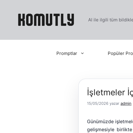
İçeriğe
atla
AI ile ilgili tüm bildi
Promptlar
Popüler Pro
İşletmeler İç
15/05/2026
yazar
admin
Günümüzde işletmeler
gelişmesiyle birlikt