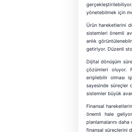
gerçekleştirilebili
yönetebilmek için m
Ürün hareketlerini d
sistemleri önemli ava
anlık görüntülenebil
getiriyor. Düzenli st
Dijital dönüşüm sür
çözümleri oluyor. F
erişilebilir olması
sayesinde süreçler da
sistemler büyük avan
Finansal hareketleri
önemli hale geliyor
planlamalarını daha
finansal süreçlerini 