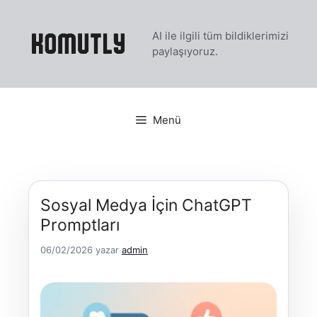
İçeriğe
atla
AI ile ilgili tüm bildiklerimizi
paylaşıyoruz.
Menü
Sosyal Medya İçin ChatGPT
Promptları
06/02/2026
yazar
admin