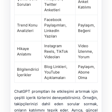
Anket
Soruları
Twitter
Katılımı
Anketleri
Facebook
Trend Konu
Paylaşımları,
Paylaşım,
Analizleri
LinkedIn
Beğeni
Yazıları
Instagram
Video
Hikaye
Reels, TikTok
İzlenme,
Anlatımı
Videoları
Yorum
Blog Linkleri,
Paylaşım,
Bilgilendirici
YouTube
Abone
İçerikler
Açıklamaları
Olma
ChatGPT promptları ile etkileşimi artırmak için
çeşitli içerik türlerini deneyebilirsiniz. Örneğin,
takipçilerinizi dahil eden sorular sormak,
onların katılımını teşvik eder. Ayrıca, güncel