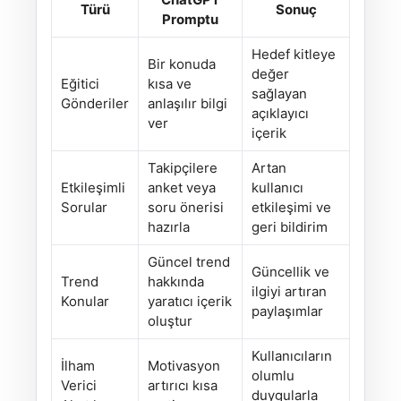
Türü
Sonuç
Promptu
Hedef kitleye
Bir konuda
değer
Eğitici
kısa ve
sağlayan
Gönderiler
anlaşılır bilgi
açıklayıcı
ver
içerik
Takipçilere
Artan
Etkileşimli
anket veya
kullanıcı
Sorular
soru önerisi
etkileşimi ve
hazırla
geri bildirim
Güncel trend
Güncellik ve
Trend
hakkında
ilgiyi artıran
Konular
yaratıcı içerik
paylaşımlar
oluştur
Kullanıcıların
İlham
Motivasyon
olumlu
Verici
artırıcı kısa
duygularla