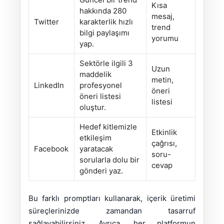
Kısa
hakkında 280
mesaj,
Twitter
karakterlik hızlı
trend
bilgi paylaşımı
yorumu
yap.
Sektörle ilgili 3
Uzun
maddelik
metin,
LinkedIn
profesyonel
öneri
öneri listesi
listesi
oluştur.
Hedef kitlemizle
Etkinlik
etkileşim
çağrısı,
Facebook
yaratacak
soru-
sorularla dolu bir
cevap
gönderi yaz.
Bu farklı promptları kullanarak, içerik üretimi
süreçlerinizde zamandan tasarruf
sağlayabilirsiniz. Ayrıca, her platformun