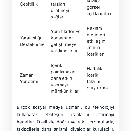
yazıları,
Çeşitlilik
tarzları
görsel
üretmeyi
açıklamaları
sağlar.
Reklam
Yeni fikirler ve
metinleri,
Yaratıcılığı
konseptler
etkileşim
Destekleme
geliştirmeye
artırıcı
yardımcı olur.
içerikler
İçerik
Haftalık
planlamasını
Zaman
içerik
daha etkin
Yönetimi
takvimi
yapmayı
oluşturma
mümkün kılar.
Birçok sosyal medya uzmanı, bu teknolojiyi
kullanarak etkileşim oranlarını artırmayı
hedefler. Özellikle doğru ve etkili promptlarla,
takipçilerle daha anlamlı diyaloglar kurulabilir.