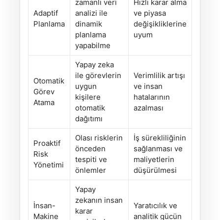
zamanlı veri
Hızlı karar alma
Adaptif
analizi ile
ve piyasa
Planlama
dinamik
değişikliklerine
planlama
uyum
yapabilme
Yapay zeka
ile görevlerin
Verimlilik artışı
Otomatik
uygun
ve insan
Görev
kişilere
hatalarının
Atama
otomatik
azalması
dağıtımı
Olası risklerin
İş sürekliliğinin
Proaktif
önceden
sağlanması ve
Risk
tespiti ve
maliyetlerin
Yönetimi
önlemler
düşürülmesi
Yapay
zekanın insan
İnsan-
Yaratıcılık ve
karar
Makine
analitik gücün