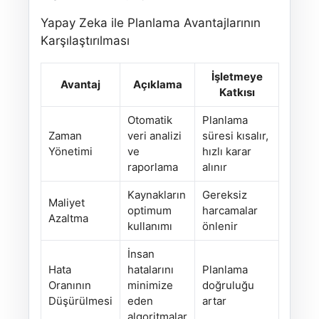
Yapay Zeka ile Planlama Avantajlarının
Karşılaştırılması
İşletmeye
Avantaj
Açıklama
Katkısı
Otomatik
Planlama
Zaman
veri analizi
süresi kısalır,
Yönetimi
ve
hızlı karar
raporlama
alınır
Kaynakların
Gereksiz
Maliyet
optimum
harcamalar
Azaltma
kullanımı
önlenir
İnsan
Hata
hatalarını
Planlama
Oranının
minimize
doğruluğu
Düşürülmesi
eden
artar
algoritmalar