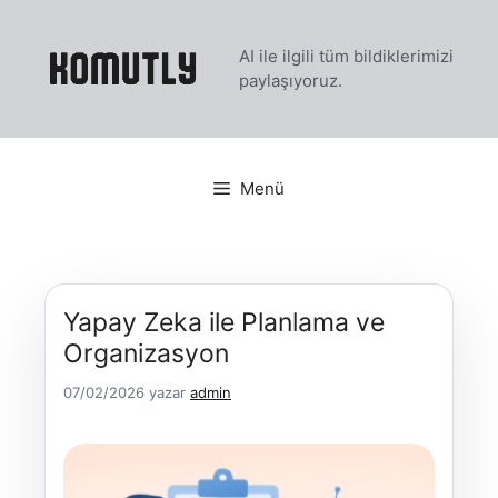
İçeriğe
atla
AI ile ilgili tüm bildiklerimizi
paylaşıyoruz.
Menü
Yapay Zeka ile Planlama ve
Organizasyon
07/02/2026
yazar
admin