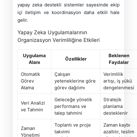
yapay zeka destekli sistemler sayesinde ekip
içi iletişim ve koordinasyon daha etkili hale
gelir.
Yapay Zeka Uygulamalarının
Organizasyon Verimliliğine Etkileri
Uygulama
Beklenen
Özellikler
Alanı
Faydalar
Otomatik
Çalışan
Verimlilik
Görev
yeteneklerine göre
artışı, iş yükü
Atama
görev dağılımı
dengelenmesi
Geleceğe yönelik
Stratejik
Veri Analizi
performans ve
planlama
ve Tahmin
talep tahmini
desteklenir
Toplantı ve proje
Zaman kaybı
Zaman
takvimi
azaltılır, teslim
Yönetimi