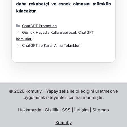
daha rekabetçi ve esnek olmasını mümkün
kılacaktır.
Kategoriler
ChatGPT Promptları
Günlük Hayatta Kullanılabilecek ChatGPT
Komutları
ChatGPT ile Karar Alma Teknikleri
© 2026 Komutly – Yapay zeka ile dilediğini üretmek ve
uygulamak isteyenler için hazırlanmıştır.
Hakkımızda
|
Gizlilik
|
SSS
|
İletişim
|
Sitemap
Komutly