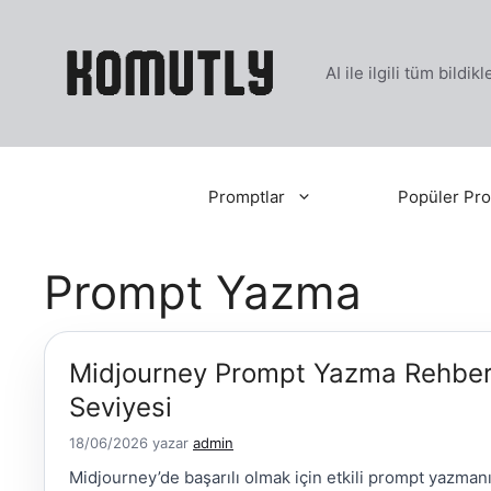
İçeriğe
atla
AI ile ilgili tüm bildi
Promptlar
Popüler Pro
Prompt Yazma
Midjourney Prompt Yazma Rehberi
Seviyesi
18/06/2026
yazar
admin
Midjourney’de başarılı olmak için etkili prompt yazman