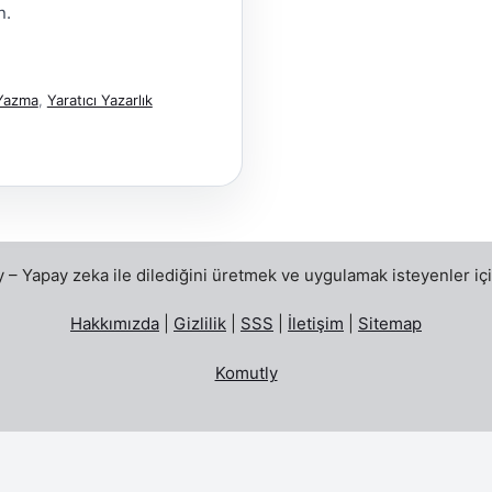
n.
Yazma
,
Yaratıcı Yazarlık
– Yapay zeka ile dilediğini üretmek ve uygulamak isteyenler için
Hakkımızda
|
Gizlilik
|
SSS
|
İletişim
|
Sitemap
Komutly