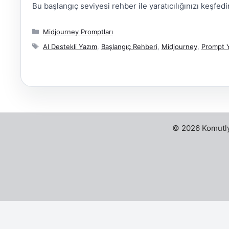
Bu başlangıç seviyesi rehber ile yaratıcılığınızı keşfedi
Kategoriler
Midjourney Promptları
Etiketler
AI Destekli Yazım
,
Başlangıç Rehberi
,
Midjourney
,
Prompt 
© 2026 Komutly 